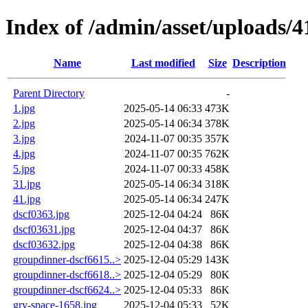
Index of /admin/asset/uploads/4
Name
Last modified
Size
Description
Parent Directory
-
1.jpg
2025-05-14 06:33
473K
2.jpg
2025-05-14 06:34
378K
3.jpg
2024-11-07 00:35
357K
4.jpg
2024-11-07 00:35
762K
5.jpg
2024-11-07 00:33
458K
31.jpg
2025-05-14 06:34
318K
41.jpg
2025-05-14 06:34
247K
dscf0363.jpg
2025-12-04 04:24
86K
dscf03631.jpg
2025-12-04 04:37
86K
dscf03632.jpg
2025-12-04 04:38
86K
groupdinner-dscf6615..>
2025-12-04 05:29
143K
groupdinner-dscf6618..>
2025-12-04 05:29
80K
groupdinner-dscf6624..>
2025-12-04 05:33
86K
gry-space-1658.jpg
2025-12-04 05:33
52K