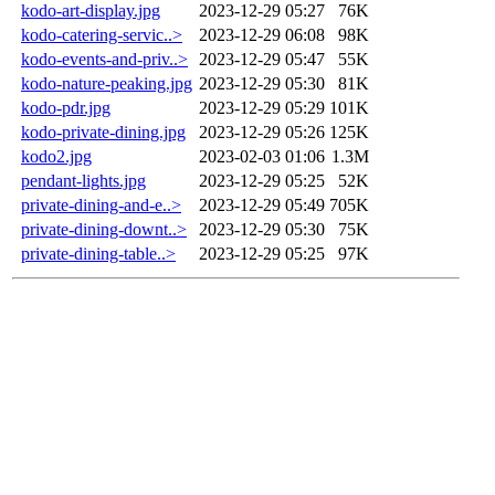
kodo-art-display.jpg
2023-12-29 05:27
76K
kodo-catering-servic..>
2023-12-29 06:08
98K
kodo-events-and-priv..>
2023-12-29 05:47
55K
kodo-nature-peaking.jpg
2023-12-29 05:30
81K
kodo-pdr.jpg
2023-12-29 05:29
101K
kodo-private-dining.jpg
2023-12-29 05:26
125K
kodo2.jpg
2023-02-03 01:06
1.3M
pendant-lights.jpg
2023-12-29 05:25
52K
private-dining-and-e..>
2023-12-29 05:49
705K
private-dining-downt..>
2023-12-29 05:30
75K
private-dining-table..>
2023-12-29 05:25
97K